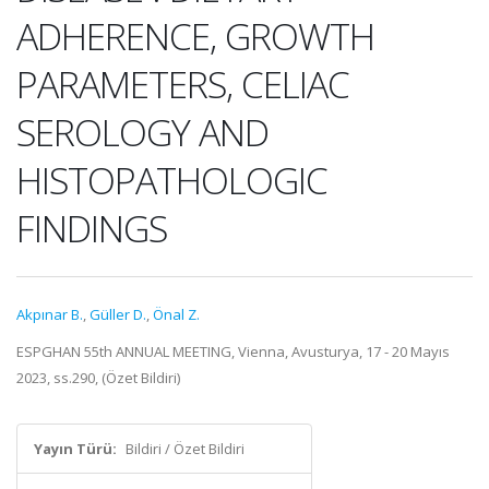
ADHERENCE, GROWTH
PARAMETERS, CELIAC
SEROLOGY AND
HISTOPATHOLOGIC
FINDINGS
Akpınar B.
,
Güller D.
,
Önal Z.
ESPGHAN 55th ANNUAL MEETING, Vienna, Avusturya, 17 - 20 Mayıs
2023, ss.290, (Özet Bildiri)
Yayın Türü:
Bildiri / Özet Bildiri