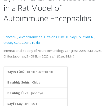
in a Rat Model of
Autoimmune Encephalitis.
Sancar N.
,
Yüceer Korkmaz H.
,
Yalcın Celıkel B.
,
Soylu S.
,
Yıldız N.
,
Ulusoy C. A.
,
...Daha Fazla
International Society of Neuroimmunology Congress 2025 (ISNI 2025),
Chiba, Japonya, 5 - 08 Ekim 2025, ss.1, (Özet Bildiri)
Yayın Türü:
Bildiri / Özet Bildiri
Basıldığı Şehir:
Chiba
Basıldığı Ülke:
Japonya
Sayfa Sayıları:
ss.1