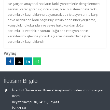
ise çatışan anayasal hakların farklı yöntemlerle dengelenmesi
gerekir. Zarar gören üçüncü kişiler, hukuk sistemindeki farklı
sorumluluk kaynaklarına dayanarak baz istasyonlarına karşı
dava açabilirler. İdari başvuruyu takip eden idari yargılama,
komşuluk hukukundan ve çevre hukukundan doğan
sorumluluk ve tehlike sorumluluğu baz istasyonlarının
karakteristik işlevine yönelik açılacak davalarda başlıca
sorumluluk kaynaklarıdır.
Paylaş
İletişim Bilgileri
İstanbul Üniversitesi Bilimsel Araştırma Projeleri Koordinasyon
Birimi
Beyazıt Kampüsü, 34119, Beyazıt
İSTANBUL