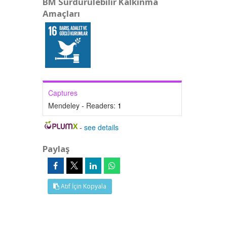
BM Sürdürülebilir Kalkınma
Amaçları
Captures
Mendeley - Readers:
1
-
see details
Paylaş
Atıf İçin Kopyala