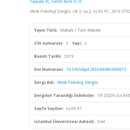
Taşkale N.
,
Sertel Berk H. Ö.
Klinik Psikoloji Dergisi, cilt.3, sa.2, ss.69-91, 2019 (TR
Yayın Türü:
Makale / Tam Makale
Cilt numarası:
3
Sayı:
2
Basım Tarihi:
2019
Doi Numarası:
10.5455/kpd.26024438m000015
Dergi Adı:
Klinik Psikoloji Dergisi
Derginin Tarandığı İndeksler:
TR DİZİN (ULAK
Sayfa Sayıları:
ss.69-91
İstanbul Üniversitesi Adresli:
Evet