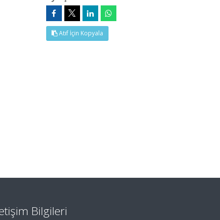
Atıf İçin Kopyala
letişim Bilgileri