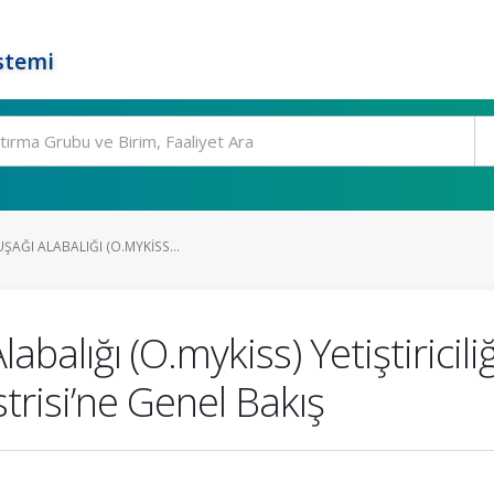
stemi
ŞAĞI ALABALIĞI (O.MYKISS...
abalığı (O.mykiss) Yetiştiricil
trisi’ne Genel Bakış