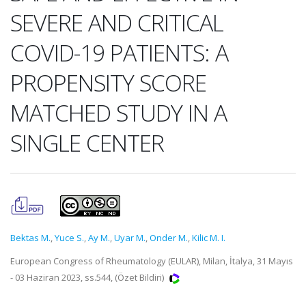
SEVERE AND CRITICAL
COVID-19 PATIENTS: A
PROPENSITY SCORE
MATCHED STUDY IN A
SINGLE CENTER
Bektas M.
,
Yuce S.
,
Ay M.
,
Uyar M.
,
Onder M.
,
Kilic M. I.
European Congress of Rheumatology (EULAR), Milan, İtalya, 31 Mayıs
- 03 Haziran 2023, ss.544, (Özet Bildiri)