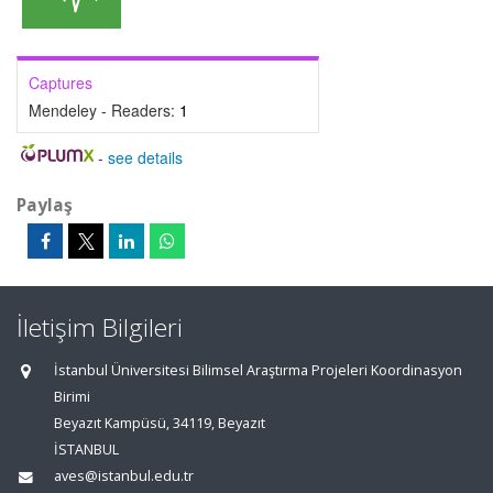
Captures
Mendeley - Readers:
1
-
see details
Paylaş
İletişim Bilgileri
İstanbul Üniversitesi Bilimsel Araştırma Projeleri Koordinasyon
Birimi
Beyazıt Kampüsü, 34119, Beyazıt
İSTANBUL
aves@istanbul.edu.tr