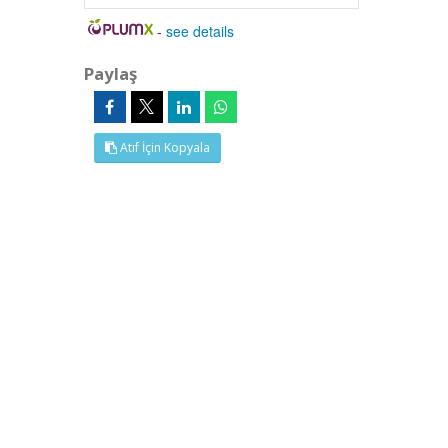
-
see details
Paylaş
Atıf İçin Kopyala