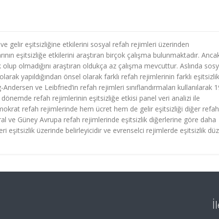
ve gelir eşitsizliğine etkilerini sosyal refah rejimleri üzerinden
ının eşitsizliğe etkilerini araştıran birçok çalışma bulunmaktadır. Anca
lılık olup olmadığını araştıran oldukça az çalışma mevcuttur. Aslında sosy
larak yapıldığından önsel olarak farklı refah rejimlerinin farklı eşitsizli
Andersen ve Leibfried’in refah rejimleri sınıflandırmaları kullanılarak 
nemde refah rejimlerinin eşitsizliğe etkisi panel veri analizi ile
okrat refah rejimlerinde hem ücret hem de gelir eşitsizliği diğer refah
al ve Güney Avrupa refah rejimlerinde eşitsizlik diğerlerine göre daha
i eşitsizlik üzerinde belirleyicidir ve evrenselci rejimlerde eşitsizlik dü
İ