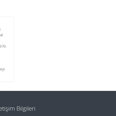
k
al
k
1970-
zeyi
letişim Bilgileri