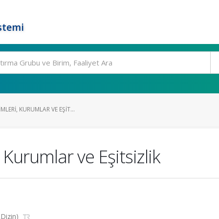
stemi
MLERI, KURUMLAR VE EŞIT...
 Kurumlar ve Eşitsizlik
RDizin)