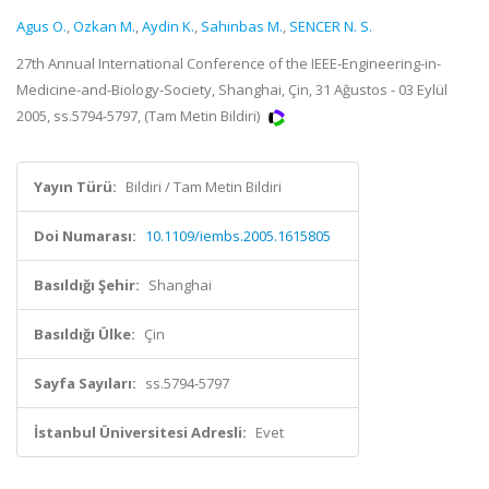
Agus O.
,
Ozkan M.
,
Aydin K.
,
Sahinbas M.
,
SENCER N. S.
27th Annual International Conference of the IEEE-Engineering-in-
Medicine-and-Biology-Society, Shanghai, Çin, 31 Ağustos - 03 Eylül
2005, ss.5794-5797, (Tam Metin Bildiri)
Yayın Türü:
Bildiri / Tam Metin Bildiri
Doi Numarası:
10.1109/iembs.2005.1615805
Basıldığı Şehir:
Shanghai
Basıldığı Ülke:
Çin
Sayfa Sayıları:
ss.5794-5797
İstanbul Üniversitesi Adresli:
Evet