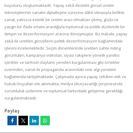
boyutunu oluşturmaktadır. Yapay zekâ destekli görsel üretim
teknolojilerinin sanatın dijitalleşme sürecine dâhil olmasıyla birlikte
sanat, yalnızca estetik bir üretim aracı olmaktan çıkmış; güçlü ve
yaygın bir ifade ortamı aracılığıyla toplumsal ve politik düzlemde bir
iletişim ve dezenformasyon aracına dönüşmüştür. Bu makale, yapay
zekâ ile üretilen görsellerin politik dezenformasyon bağlamındaki
işlevini incelemektedir. Seçim dönemlerinde üretilen sahte miting
görüntüleri, kampanya videoları, siyasi rakiplere yönelik yanıltıcı
içerikler ve tarihsel olayların yeniden kurgulanması gibi örnekler
üzerinden, sanat ile propaganda arasındaki sınır algı yönetimi
bağlamında tartışılmaktadır. Çalışmada ayrıca yapay zekânın etik ve
hukuki boyutları ele alınmakta; medya okuryazarlığı çerçevesinde
sorumluluk üstlenme ve toplumsal farkındalık geliştirme gerekliliği
vurgulanmaktadır
Paylaş