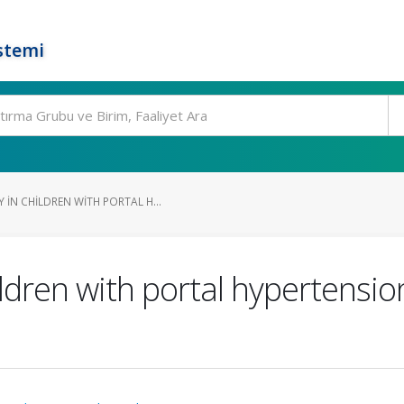
stemi
IN CHILDREN WITH PORTAL H...
dren with portal hypertensio