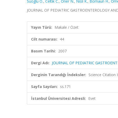
Suoglu O.
,
Celtik C.
,
Oner N.
,
Nisli K.
,
Bornaun H.
,
Ome
JOURNAL OF PEDIATRIC GASTROENTEROLOGY AND NUTR
Yayın Türü:
Makale / Özet
Cilt numarası:
44
Basım Tarihi:
2007
Dergi Adı:
JOURNAL OF PEDIATRIC GASTROEN
Derginin Tarandığı İndeksler:
Science Citation
Sayfa Sayıları:
ss.171
İstanbul Üniversitesi Adresli:
Evet