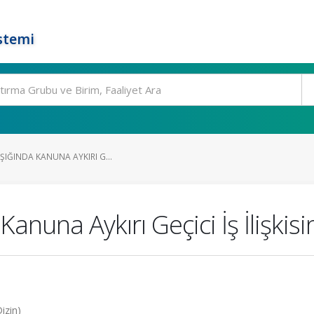
stemi
IŞIĞINDA KANUNA AYKIRI G...
 Kanuna Aykırı Geçici İş İlişkis
izin)