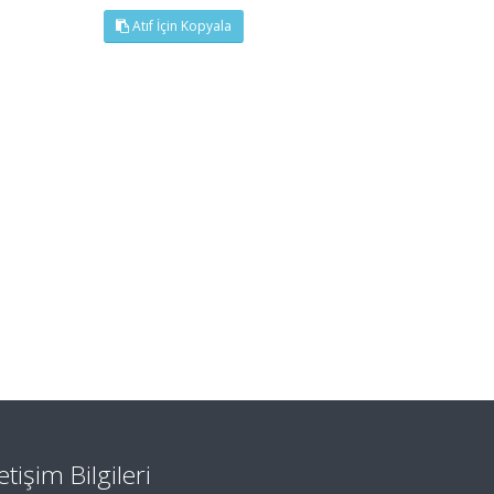
Atıf İçin Kopyala
letişim Bilgileri