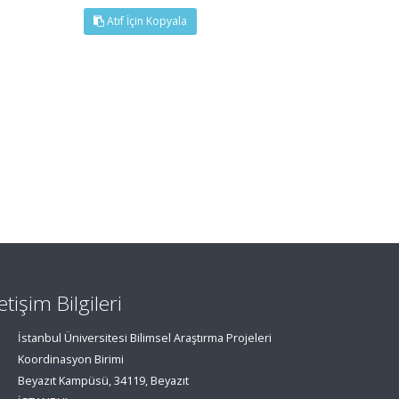
Atıf İçin Kopyala
letişim Bilgileri
İstanbul Üniversitesi Bilimsel Araştırma Projeleri
Koordinasyon Birimi
Beyazıt Kampüsü, 34119, Beyazıt