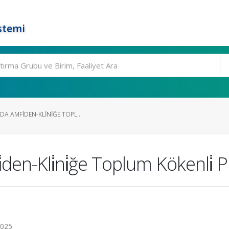
stemi
 AMFİDEN-KLİNİĞE TOPL...
den-Kli̇ni̇ğe Toplum Kökenli̇
2025