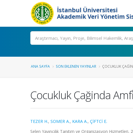
İstanbul Üniversitesi
Akademik Veri Yönetim Si
Ara
ANA SAYFA
SON EKLENEN YAYINLAR
ÇOCUKLUK ÇAĞINDA
Çocukluk Çağinda Amfi̇
TEZER H.
,
SOMER A.
,
KARA A.
,
ÇİFTCİ E.
Selen Yayıncılık Tanıtım ve Organizasyon Hizmetleri, 