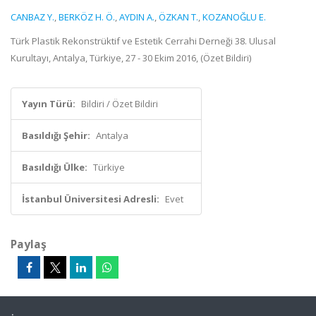
CANBAZ Y.
,
BERKÖZ H. Ö.
,
AYDIN A.
,
ÖZKAN T.
,
KOZANOĞLU E.
Türk Plastik Rekonstrüktif ve Estetik Cerrahi Derneği 38. Ulusal
Kurultayı, Antalya, Türkiye, 27 - 30 Ekim 2016, (Özet Bildiri)
Yayın Türü:
Bildiri / Özet Bildiri
Basıldığı Şehir:
Antalya
Basıldığı Ülke:
Türkiye
İstanbul Üniversitesi Adresli:
Evet
Paylaş