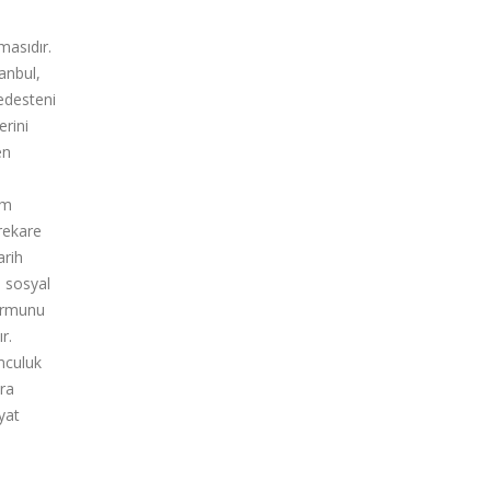
masıdır.
tanbul,
edesteni
rini
en
im
rekare
arih
 sosyal
formunu
r.
mculuk
ıra
yat