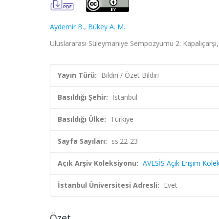
Aydemir B.
,
Bükey A. M.
Uluslararası Süleymaniye Sempozyumu 2: Kapalıçarşı, İs
Yayın Türü:
Bildiri / Özet Bildiri
Basıldığı Şehir:
İstanbul
Basıldığı Ülke:
Türkiye
Sayfa Sayıları:
ss.22-23
Açık Arşiv Koleksiyonu:
AVESİS Açık Erişim Kole
İstanbul Üniversitesi Adresli:
Evet
Özet