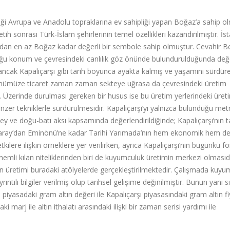
eliği Avrupa ve Anadolu topraklarına ev sahipliği yapan Boğaz’a sahip ol
ih sonrası Türk-İslam şehirlerinin temel özellikleri kazandırılmıştır. İs
ndan en az Boğaz kadar değerli bir sembole sahip olmuştur. Cevahir B
duğu konum ve çevresindeki canlılık göz önünde bulundurulduğunda değe
 ancak Kapalıçarşı gibi tarih boyunca ayakta kalmış ve yaşamını sürdür
 günümüze ticaret zaman zaman sekteye uğrasa da çevresindeki üretim
dir. Üzerinde durulması gereken bir husus ise bu üretim yerlerindeki üret
zer tekniklerle sürdürülmesidir. Kapalıçarşı’yı yalnızca bulunduğu met
 ve doğu-batı aksı kapsamında değerlendirildiğinde; Kapalıçarşı’nın t
aray’dan Eminönü’ne kadar Tarihi Yarımada’nın hem ekonomik hem de
tkilere ilişkin örneklere yer verilirken, ayrıca Kapalıçarşı’nın bugünkü 
 önemli kılan niteliklerinden biri de kuyumculuk üretimin merkezi olmasıdı
in üretimi buradaki atölyelerde gerçekleştirilmektedir. Çalışmada kuyu
ıntılı bilgiler verilmiş olup tarihsel gelişime değinilmiştir. Bunun yanı s
piyasadaki gram altın değeri ile Kapalıçarşı piyasasındaki gram altın fi
aki marj ile altın ithalatı arasındaki ilişki bir zaman serisi yardımı ile