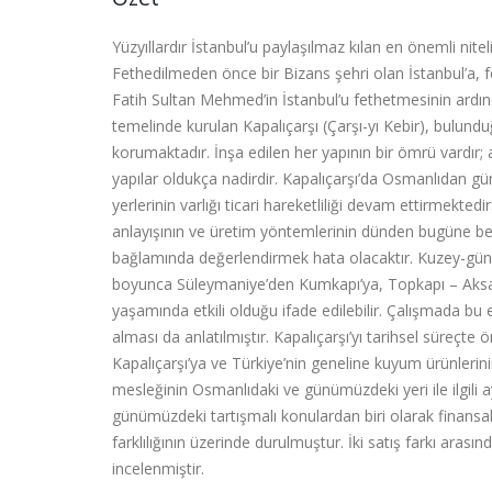
Yüzyıllardır İstanbul’u paylaşılmaz kılan en önemli nit
Fethedilmeden önce bir Bizans şehri olan İstanbul’a, fet
Fatih Sultan Mehmed’in İstanbul’u fethetmesinin ardı
temelinde kurulan Kapalıçarşı (Çarşı-yı Kebir), bulun
korumaktadır. İnşa edilen her yapının bir ömrü vardır;
yapılar oldukça nadirdir. Kapalıçarşı’da Osmanlıdan
yerlerinin varlığı ticari hareketliliği devam ettirmekte
anlayışının ve üretim yöntemlerinin dünden bugüne ben
bağlamında değerlendirmek hata olacaktır. Kuzey-güney
boyunca Süleymaniye’den Kumkapı’ya, Topkapı – Aks
yaşamında etkili olduğu ifade edilebilir. Çalışmada bu e
alması da anlatılmıştır. Kapalıçarşı’yı tarihsel süreçte
Kapalıçarşı’ya ve Türkiye’nin geneline kuyum ürünlerin
mesleğinin Osmanlıdaki ve günümüzdeki yeri ile ilgili ayr
günümüzdeki tartışmalı konulardan biri olarak finansal 
farklılığının üzerinde durulmuştur. İki satış farkı arasınd
incelenmiştir.