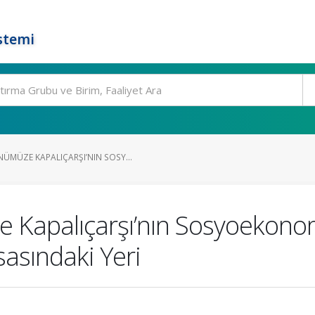
stemi
MÜZE KAPALIÇARŞI’NIN SOSY...
Kapalıçarşı’nın Sosyoekonom
asındaki Yeri