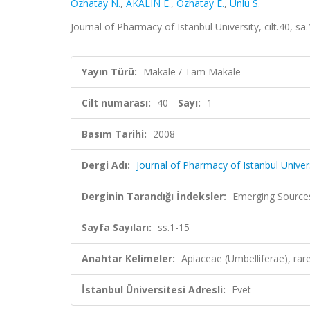
Özhatay N.
,
AKALIN E.
,
Özhatay E.
,
Ünlü S.
Journal of Pharmacy of Istanbul University, cilt.40, s
Yayın Türü:
Makale / Tam Makale
Cilt numarası:
40
Sayı:
1
Basım Tarihi:
2008
Dergi Adı:
Journal of Pharmacy of Istanbul Univer
Derginin Tarandığı İndeksler:
Emerging Sources
Sayfa Sayıları:
ss.1-15
Anahtar Kelimeler:
Apiaceae (Umbelliferae), rar
İstanbul Üniversitesi Adresli:
Evet