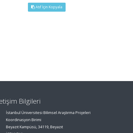
Atıf İçin Kopyala
letişim Bilgileri
İstanbul Üniversitesi Bilimsel Araştırma Projeleri
Koordinasyon Birimi
Beyazıt Kampüsü, 34119, Beyazıt