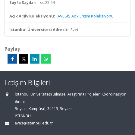
Sayfa Sayıları:
ss.25-54
Açık Arşiv Koleksiyonu:
AVESİS Açık Erişim Koleksiyonu
İstanbul Üniversitesi Adresli:
Evet
Paylaş
İletişim Bilgileri
İstanbul Üniversitesi Bilimsel Araştırma Projeleri Koordinasyon
Birimi
Beyazıt Kampüsü, 34119, Beyazıt
İSTANBUL
aves@istanbul.edu.tr