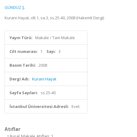
GÜNDÜZ Ş.
Kurani Hayat, cilt.1, sa.3, ss.25-40, 2008 (Hakemli Dergi)
Yayın Türü:
Makale / Tam Makale
Cilt numarası:
1
Sayı:
3
Basım Tarihi:
2008
Dergi Adı:
Kurani Hayat
Sayfa Sayıları:
ss.25-40
İstanbul Üniversitesi Adresli:
Evet
Atıflar
Ulusal Makale Atıfları: 1