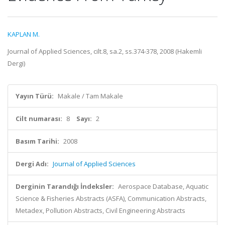
KAPLAN M.
Journal of Applied Sciences, cilt.8, sa.2, ss.374-378, 2008 (Hakemli
Dergi)
Yayın Türü:
Makale / Tam Makale
Cilt numarası:
8
Sayı:
2
Basım Tarihi:
2008
Dergi Adı:
Journal of Applied Sciences
Derginin Tarandığı İndeksler:
Aerospace Database, Aquatic
Science & Fisheries Abstracts (ASFA), Communication Abstracts,
Metadex, Pollution Abstracts, Civil Engineering Abstracts