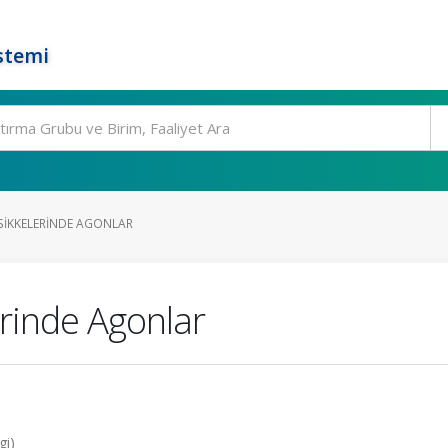
stemi
 SIKKELERINDE AGONLAR
erinde Agonlar
gi)