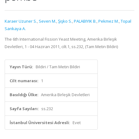
Karaer Uzuner S.
,
Seven M.
,
Şişko S.
,
PALABIYIK B.
,
Pekmez M.
,
Topal
Sarıkaya A.
The 6th International Fission Yeast Meeting, Amerika Birleşik
Devletleri, 1 - 04 Haziran 2011, cilt.1, ss.232, (Tam Metin Bildiri)
Yayın Türü:
Bildiri / Tam Metin Bildiri
Cilt numarası:
1
Basıldığı Ülke:
Amerika Birleşik Devletleri
Sayfa Sayıları:
ss.232
İstanbul Üniversitesi Adresli:
Evet