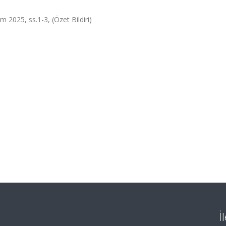
m 2025, ss.1-3, (Özet Bildiri)
İ