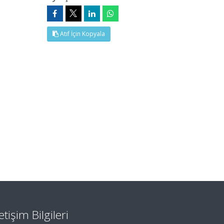
Atıf İçin Kopyala
letişim Bilgileri