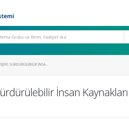
stemi
IYE: SÜRDÜRÜLEBILIR İNSA...
ürdürülebilir İnsan Kaynaklar