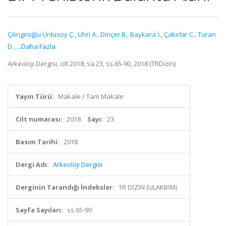
Çilingiroğlu Ünlüsoy Ç.
,
Uhri A.
,
Dinçer B.
,
Baykara İ.
,
Çakırlar C.
,
Turan
D.
,
...Daha Fazla
Arkeoloji Dergisi, cilt.2018, sa.23, ss.65-90, 2018 (TRDizin)
Yayın Türü:
Makale / Tam Makale
Cilt numarası:
2018
Sayı:
23
Basım Tarihi:
2018
Dergi Adı:
Arkeoloji Dergisi
Derginin Tarandığı İndeksler:
TR DİZİN (ULAKBİM)
Sayfa Sayıları:
ss.65-90