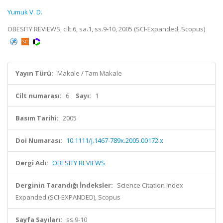
Yumuk V. D.
OBESITY REVIEWS, cilt.6, sa.1, ss.9-10, 2005 (SCI-Expanded, Scopus)
Yayın Türü:
Makale / Tam Makale
Cilt numarası:
6
Sayı:
1
Basım Tarihi:
2005
Doi Numarası:
10.1111/j.1467-789x.2005.00172.x
Dergi Adı:
OBESITY REVIEWS
Derginin Tarandığı İndeksler:
Science Citation Index
Expanded (SCI-EXPANDED), Scopus
Sayfa Sayıları:
ss.9-10