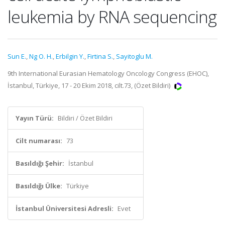
leukemia by RNA sequencing
Sun E.
,
Ng O. H.
,
Erbilgin Y.
,
Firtina S.
,
Sayitoglu M.
9th International Eurasian Hematology Oncology Congress (EHOC),
İstanbul, Türkiye, 17 - 20 Ekim 2018, cilt.73, (Özet Bildiri)
Yayın Türü:
Bildiri / Özet Bildiri
Cilt numarası:
73
Basıldığı Şehir:
İstanbul
Basıldığı Ülke:
Türkiye
İstanbul Üniversitesi Adresli:
Evet