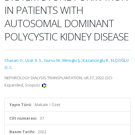
IN PATIENTS WITH
AUTOSOMAL DOMINANT
POLYCYSTIC KIDNEY DISEASE
Chasan O.
,
Ucar A. S.
,
Gursu M.
,
Mirioglu Ş.
,
Kazancioglu R.
,
ELÇİOĞLU
Ö. C.
NEPHROLOGY DIALYSIS TRANSPLANTATION, cilt.37, 2022 (SCI-
Expanded, Scopus)
Yayın Türü:
Makale / Özet
Cilt numarası:
37
Basım Tarihi:
2022