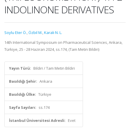
INDOLINONE DERIVATIVES
Soylu Eter Ö.
,
Özbil M.
,
Karalı N. L.
14th International Symposium on Pharmaceutical Sciences, Ankara,
Türkiye, 25 - 28 Haziran 2024, ss.174, (Tam Metin Bildiri)
Yayın Türü:
Bildiri / Tam Metin Bildiri
Basıldığı Şehir:
Ankara
Basıldığı Ülke:
Türkiye
Sayfa Sayıları:
ss.174
İstanbul Üniversitesi Adresli:
Evet