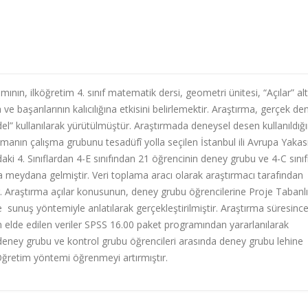
nın, ilköğretim 4. sınıf matematik dersi, geometri ünitesi, “Açılar” alt
e başarılarının kalıcılığına etkisini belirlemektir. Araştırma, gerçek d
el” kullanılarak yürütülmüştür. Araştırmada deneysel desen kullanıldığ
rmanın çalışma grubunu tesadüfî yolla seçilen İstanbul ili Avrupa Yakas
ki 4. Sınıflardan 4-E sınıfından 21 öğrencinin deney grubu ve 4-C sını
a meydana gelmiştir. Veri toplama aracı olarak araştırmacı tarafından
tır. Araştırma açılar konusunun, deney grubu öğrencilerine Proje Tabanlı
sunuş yöntemiyle anlatılarak gerçekleştirilmiştir. Araştırma süresinc
 elde edilen veriler SPSS 16.00 paket programından yararlanılarak
 deney grubu ve kontrol grubu öğrencileri arasında deney grubu lehine
 Öğretim yöntemi öğrenmeyi artırmıştır.