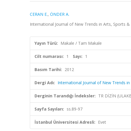
CERAN E.
,
ÖNDER A.
International Journal of New Trends in Arts, Sports & S
Yayın Türü:
Makale / Tam Makale
Cilt numarası:
1
Sayı:
1
Basım Tarihi:
2012
Dergi Adı:
International Journal of New Trends in
Derginin Tarandığı İndeksler:
TR DİZİN (ULAK
Sayfa Sayıları:
ss.89-97
İstanbul Üniversitesi Adresli:
Evet