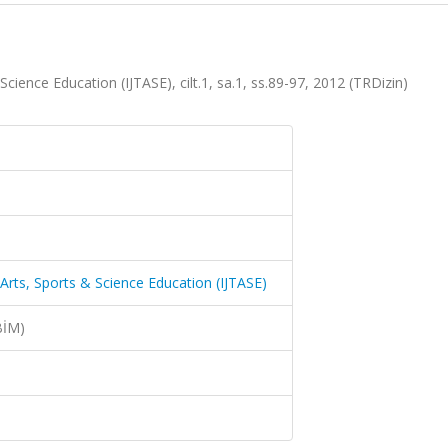
cience Education (IJTASE), cilt.1, sa.1, ss.89-97, 2012 (TRDizin)
 Arts, Sports & Science Education (IJTASE)
BİM)