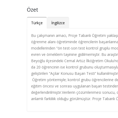
Özet
Türkçe
İngilizce
Bu çalışmanın amacı, Proje Tabanlı Öğretim yaklaşımı
öğrenme alanı öğretiminde öğrencilerin başarılarına v
modellerinden “ön test-son test kontrol gruplu mod
evren ve örneklem tayinine gidilmemiştir. Bu araştı
Beyoğlu ilçesindeki Cemal Artüz İlköğretim Okulu’nda
da 20 öğrencinin ise kontrol grubunu oluşturmasıyl
geliştirilen “Açılar Konusu Başarı Testi” kullanılmış
Öğretim yöntemiyle; kontrol grubu öğrencilerine de 
eğitim öncesi ve sonrası uygulanan başarı testinden
değerlendirilmiştir.Verilerin çözümlenmesi sonucu,
anlamlı farklılık olduğu görülmüştür. Proje Tabanlı