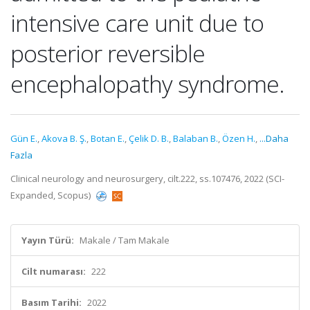
intensive care unit due to
posterior reversible
encephalopathy syndrome.
Gün E.
,
Akova B. Ş.
,
Botan E.
,
Çelik D. B.
,
Balaban B.
,
Özen H.
,
...Daha
Fazla
Clinical neurology and neurosurgery, cilt.222, ss.107476, 2022 (SCI-
Expanded, Scopus)
Yayın Türü:
Makale / Tam Makale
Cilt numarası:
222
Basım Tarihi:
2022