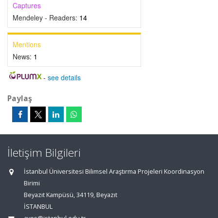
Captures
Mendeley - Readers:
14
Mentions
News:
1
-
see details
Paylaş
İletişim Bilgileri
İstanbul Üniversitesi Bilimsel Araştırma Projeleri Koordinasyon
Birimi
Beyazıt Kampüsü, 34119, Beyazıt
İSTANBUL