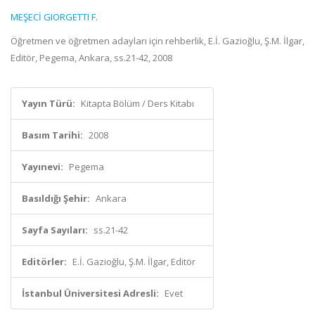
MEŞECİ GIORGETTI F.
Öğretmen ve öğretmen adayları için rehberlik, E.İ. Gazioğlu, Ş.M. İlgar,
Editör, Pegema, Ankara, ss.21-42, 2008
Yayın Türü:
Kitapta Bölüm / Ders Kitabı
Basım Tarihi:
2008
Yayınevi:
Pegema
Basıldığı Şehir:
Ankara
Sayfa Sayıları:
ss.21-42
Editörler:
E.İ. Gazioğlu, Ş.M. İlgar, Editör
İstanbul Üniversitesi Adresli:
Evet