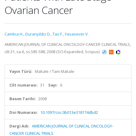
Ovarian Cancer
Camlica H.
,
Duranyildiz D.
,
Tas F.
,
Yasasever V.
AMERICAN JOURNAL OF CLINICAL ONCOLOGY-CANCER CLINICAL TRIALS,
cilt.31, sa.6, ss.585-588, 2008 (SCI-Expanded, Scopus)
Yayın Türü:
Makale / Tam Makale
Cilt numarası:
31
Sayı:
6
Basım Tarihi:
2008
Doi Numarası:
10.1097/coc.0b013e318174dbd2
Dergi Adı:
AMERICAN JOURNAL OF CLINICAL ONCOLOGY-
CANCER CLINICAL TRIALS