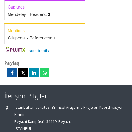
Captures
Mendeley - Readers:
3
Mentions
Wikipedia - References:
1
-
see details
Paylaş
İletişim Bilgileri
İstanbul Üniversitesi Bilimsel Araştırma Projeleri Koordinasyon
Birimi
Beyazıt Kampüsü, 34119, Beyazıt
İSTANBUL