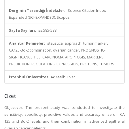
Derginin Tarandığı İndeksler:
Science Citation Index
Expanded (SCI-EXPANDED), Scopus
Sayfa Sayıları:
ss.585-588
Anahtar Kelimeler:
statistical approach, tumor marker,
CA125-Bcl-2 combination, ovarian cancer, PROGNOSTIC-
SIGNIFICANCE, P53, CARCINOMA, APOPTOSIS, MARKERS,
PREDICTION, REGULATORS, EXPRESSION, PROTEINS, TUMORS
İstanbul Üniversitesi Adresli:
Evet
Özet
Objectives: The present study was conducted to investigate the
sensitivity, specificity, predictive values and accuracy of serum CA
125 and Bcl-2 levels and their combination in advanced epithelial
ovarian cancer patients.