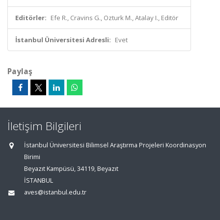
Editörler:
Efe R., Cravins G., Ozturk M., Atalay I., Editör
İstanbul Üniversitesi Adresli:
Evet
Paylaş
İletişim Bilgileri
İstanbul Üniversitesi Bilimsel Araştırma Projeleri Koordinasyon
Birimi
Beyazıt Kampüsü, 34119, Beyazıt
İSTANBUL
aves@istanbul.edu.tr