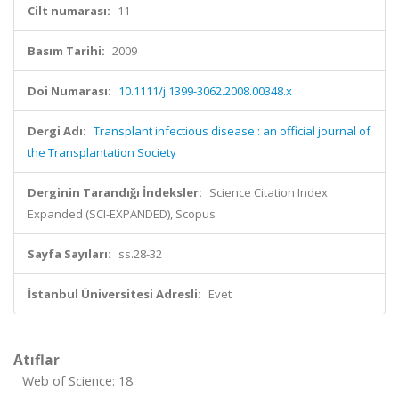
Cilt numarası:
11
Basım Tarihi:
2009
Doi Numarası:
10.1111/j.1399-3062.2008.00348.x
Dergi Adı:
Transplant infectious disease : an official journal of
the Transplantation Society
Derginin Tarandığı İndeksler:
Science Citation Index
Expanded (SCI-EXPANDED), Scopus
Sayfa Sayıları:
ss.28-32
İstanbul Üniversitesi Adresli:
Evet
Atıflar
Web of Science: 18