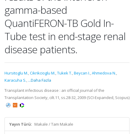
gamma-based
QuantiFERON-TB Gold In-
Tube test in end-stage renal
disease patients.
Hursitoglu M.
,
Cikrikcioglu M.
,
Tukek T.
,
Beycan I.
,
Ahmedova N.
,
Karacuha S.
,
...Daha Fazla
Transplant infectious disease : an official journal of the
Transplantation Society, cilt.11, ss.28-32, 2009 (SCI-Expanded, Scopus)
Yayın Türü:
Makale / Tam Makale