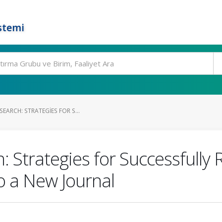
stemi
SEARCH: STRATEGIES FOR S...
: Strategies for Successfully
o a New Journal