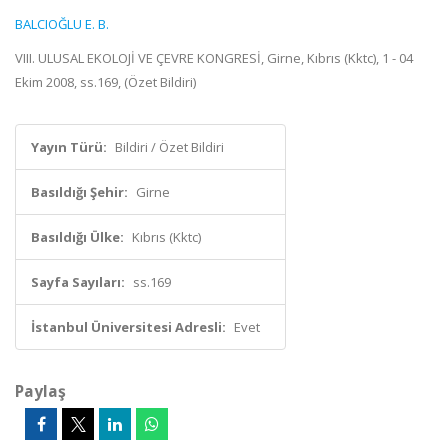
BALCIOĞLU E. B.
VIII. ULUSAL EKOLOJİ VE ÇEVRE KONGRESİ, Girne, Kıbrıs (Kktc), 1 - 04
Ekim 2008, ss.169, (Özet Bildiri)
Yayın Türü:
Bildiri / Özet Bildiri
Basıldığı Şehir:
Girne
Basıldığı Ülke:
Kıbrıs (Kktc)
Sayfa Sayıları:
ss.169
İstanbul Üniversitesi Adresli:
Evet
Paylaş