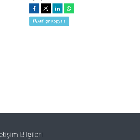
Atıf İçin Kopyala
letişim Bilgileri