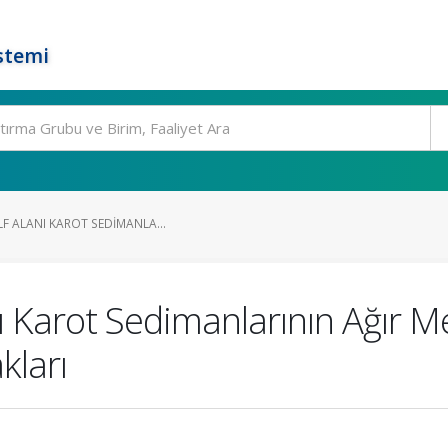
stemi
LF ALANI KAROT SEDIMANLA...
ı Karot Sedimanlarının Ağır Met
kları