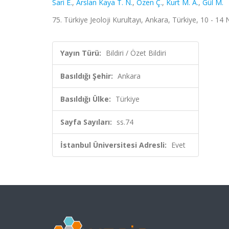
Sari E.
,
Arslan Kaya T. N.
,
Özen Ç.
,
Kurt M. A.
,
Gül M.
75. Türkiye Jeoloji Kurultayı, Ankara, Türkiye, 10 - 14 N
Yayın Türü:
Bildiri / Özet Bildiri
Basıldığı Şehir:
Ankara
Basıldığı Ülke:
Türkiye
Sayfa Sayıları:
ss.74
İstanbul Üniversitesi Adresli:
Evet