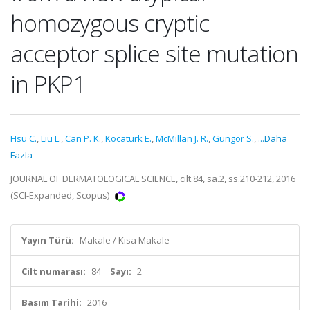
homozygous cryptic
acceptor splice site mutation
in PKP1
Hsu C.
,
Liu L.
,
Can P. K.
,
Kocaturk E.
,
McMillan J. R.
,
Gungor S.
,
...Daha
Fazla
JOURNAL OF DERMATOLOGICAL SCIENCE, cilt.84, sa.2, ss.210-212, 2016
(SCI-Expanded, Scopus)
Yayın Türü:
Makale / Kısa Makale
Cilt numarası:
84
Sayı:
2
Basım Tarihi:
2016