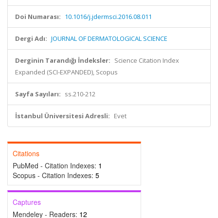
Doi Numarası:
10.1016/j.jdermsci.2016.08.011
Dergi Adı:
JOURNAL OF DERMATOLOGICAL SCIENCE
Derginin Tarandığı İndeksler:
Science Citation Index
Expanded (SCI-EXPANDED), Scopus
Sayfa Sayıları:
ss.210-212
İstanbul Üniversitesi Adresli:
Evet
Citations
PubMed - Citation Indexes:
1
Scopus - Citation Indexes:
5
Captures
Mendeley - Readers:
12