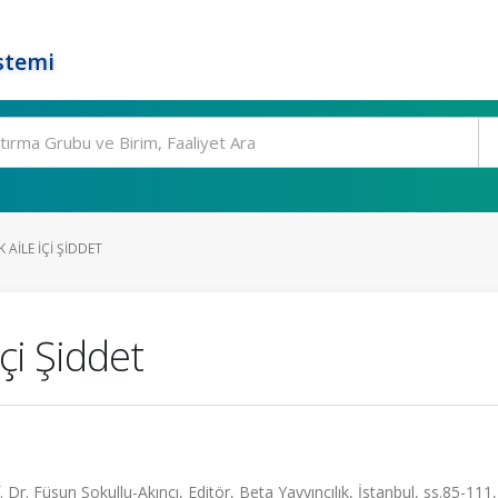
stemi
 AILE İÇI ŞIDDET
çi Şiddet
 Dr. Füsun Sokullu-Akıncı, Editör, Beta Yayyıncılık, İstanbul, ss.85-111