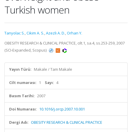
Turkish women
Tanyolac S.
,
Cikim A. S.
,
Azezli A. D.
,
Orhan Y.
OBESITY RESEARCH & CLINICAL PRACTICE, cilt.1, sa.4, ss.253-259, 2007
(SCI-Expanded, Scopus)
Yayın Türü:
Makale / Tam Makale
Cilt numarası:
1
Sayı:
4
Basım Tarihi:
2007
Doi Numarası:
10.1016/j.orcp.2007.10.001
Dergi Adı:
OBESITY RESEARCH & CLINICAL PRACTICE