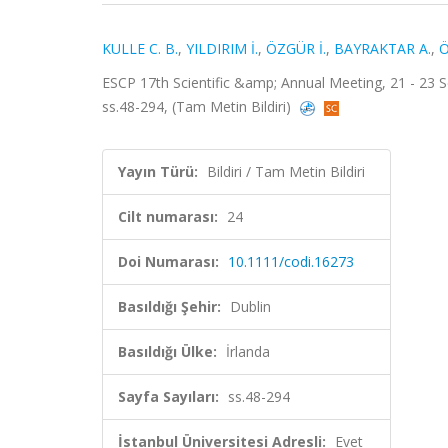
KULLE C. B.
,
YILDIRIM İ.
,
ÖZGÜR İ.
,
BAYRAKTAR A.
,
Ö
ESCP 17th Scientific &amp; Annual Meeting, 21 - 23 Sep
ss.48-294, (Tam Metin Bildiri)
Yayın Türü:
Bildiri / Tam Metin Bildiri
Cilt numarası:
24
Doi Numarası:
10.1111/codi.16273
Basıldığı Şehir:
Dublin
Basıldığı Ülke:
İrlanda
Sayfa Sayıları:
ss.48-294
İstanbul Üniversitesi Adresli:
Evet