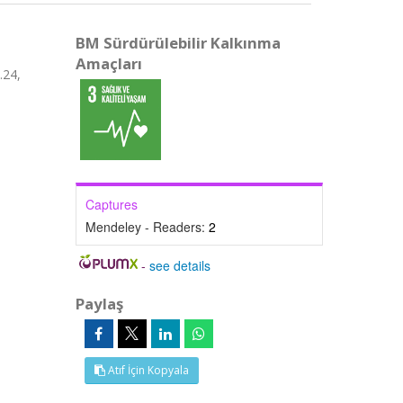
BM Sürdürülebilir Kalkınma
Amaçları
.24,
Captures
Mendeley - Readers:
2
-
see details
Paylaş
Atıf İçin Kopyala