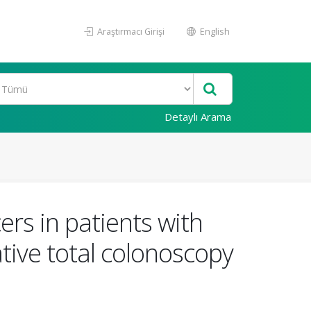
Araştırmacı Girişi
English
Detaylı Arama
rs in patients with
ative total colonoscopy