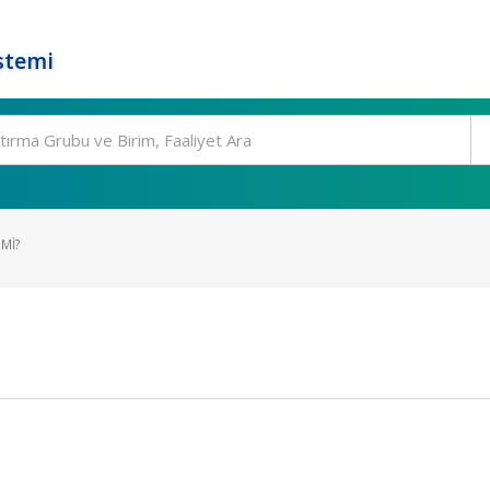
stemi
 MI?