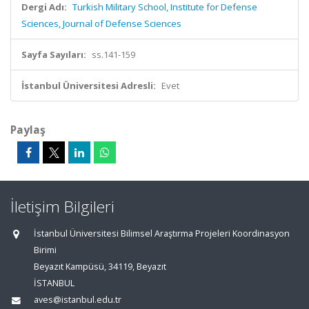
Dergi Adı:
Turkish Military School, Institute for Defense
Sciences, Journal of Defense Sciences
Sayfa Sayıları:
ss.141-159
İstanbul Üniversitesi Adresli:
Evet
Paylaş
İletişim Bilgileri
İstanbul Üniversitesi Bilimsel Araştırma Projeleri Koordinasyon
Birimi
Beyazıt Kampüsü, 34119, Beyazıt
İSTANBUL
aves@istanbul.edu.tr