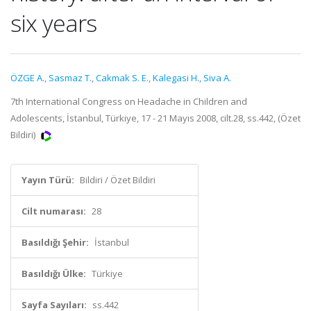
six years
ÖZGE A.
,
Sasmaz T.
,
Cakmak S. E.
,
Kalegasi H.
,
Siva A.
7th International Congress on Headache in Children and
Adolescents, İstanbul, Türkiye, 17 - 21 Mayıs 2008, cilt.28, ss.442, (Özet
Bildiri)
Yayın Türü:
Bildiri / Özet Bildiri
Cilt numarası:
28
Basıldığı Şehir:
İstanbul
Basıldığı Ülke:
Türkiye
Sayfa Sayıları:
ss.442