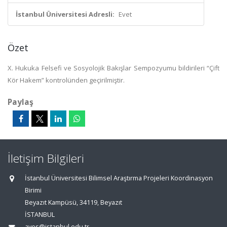
İstanbul Üniversitesi Adresli:
Evet
Özet
X. Hukuka Felsefi ve Sosyolojik Bakışlar Sempozyumu bildirileri “Çift
Kör Hakem” kontrolünden geçirilmiştir.
Paylaş
İletişim Bilgileri
İstanbul Üniversitesi Bilimsel Araştırma Projeleri Koordinasyon
Birimi
Beyazıt Kampüsü, 34119, Beyazıt
İSTANBUL
aves@istanbul.edu.tr