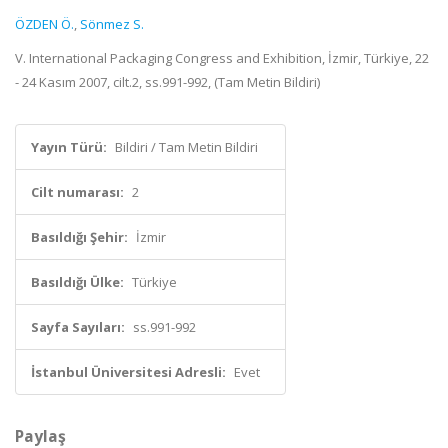
ÖZDEN Ö.
,
Sönmez S.
V. International Packaging Congress and Exhibition, İzmir, Türkiye, 22
- 24 Kasım 2007, cilt.2, ss.991-992, (Tam Metin Bildiri)
Yayın Türü:
Bildiri / Tam Metin Bildiri
Cilt numarası:
2
Basıldığı Şehir:
İzmir
Basıldığı Ülke:
Türkiye
Sayfa Sayıları:
ss.991-992
İstanbul Üniversitesi Adresli:
Evet
Paylaş