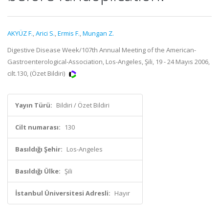
AKYÜZ F.
,
Arici S.
,
Ermis F.
,
Mungan Z.
Digestive Disease Week/107th Annual Meeting of the American-
Gastroenterological-Association, Los-Angeles, Şili, 19 - 24 Mayıs 2006,
cilt.130, (Özet Bildiri)
Yayın Türü:
Bildiri / Özet Bildiri
Cilt numarası:
130
Basıldığı Şehir:
Los-Angeles
Basıldığı Ülke:
Şili
İstanbul Üniversitesi Adresli:
Hayır