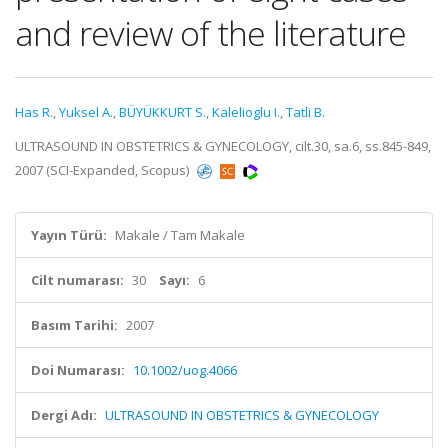
and review of the literature
Has R.
,
Yuksel A.
,
BÜYÜKKURT S.
,
Kalelioglu I.
,
Tatli B.
ULTRASOUND IN OBSTETRICS & GYNECOLOGY, cilt.30, sa.6, ss.845-849,
2007 (SCI-Expanded, Scopus)
Yayın Türü:
Makale / Tam Makale
Cilt numarası:
30
Sayı:
6
Basım Tarihi:
2007
Doi Numarası:
10.1002/uog.4066
Dergi Adı:
ULTRASOUND IN OBSTETRICS & GYNECOLOGY