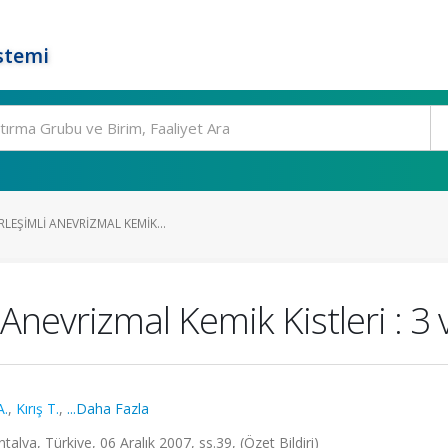
stemi
LEŞIMLI ANEVRIZMAL KEMIK...
 Anevrizmal Kemik Kistleri : 
A.
,
Kırış T.
,
...Daha Fazla
ntalya, Türkiye, 06 Aralık 2007, ss.39, (Özet Bildiri)