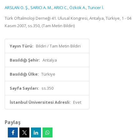
ARSLAN O. Ş.
,
SARICI A. M.
,
ARICI C.
,
Özkök A.
,
Tuncer İ.
Türk Oftalmoloji Derneği 41. Ulusal Kongresi, Antalya, Türkiye, 1 - 04
Kasım 2007, ss.350, (Tam Metin Bildiri)
Yayın Türü:
Bildiri / Tam Metin Bildiri
Basıldığı Şehir:
Antalya
Basıldığı Ülke:
Türkiye
Sayfa Sayıları:
ss.350
İstanbul Üniversitesi Adresli:
Evet
Paylaş