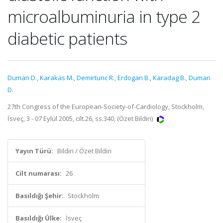
microalbuminuria in type 2
diabetic patients
Duman D.
,
Karakas M.
,
Demirtunc R.
,
Erdogan B.
,
Karadag B.
,
Duman
D.
27th Congress of the European-Society-of-Cardiology, Stockholm,
İsveç, 3 - 07 Eylül 2005, cilt.26, ss.340, (Özet Bildiri)
Yayın Türü:
Bildiri / Özet Bildiri
Cilt numarası:
26
Basıldığı Şehir:
Stockholm
Basıldığı Ülke:
İsveç